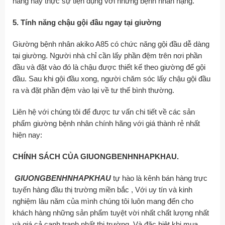
năng nay thực sự tiện dụng với những bệnh nhân nặng.
5. Tính năng chậu gội đầu ngay tại giường
Giường bệnh nhân akiko A85 có chức năng gội đầu dễ dàng
tại giường. Người nhà chỉ cần lấy phần đệm trên nơi phần
đầu và đặt vào đó là chậu được thiết kế theo giường để gội
đầu. Sau khi gội đầu xong, người chăm sóc lấy chậu gội đầu
ra và đặt phần đệm vào lại về tư thế bình thường.
Liên hệ với chúng tôi để được tư vấn chi tiết về các sản
phẩm giường bệnh nhân chính hãng với giá thành rẻ nhất
hiện nay:
CHÍNH SÁCH CỦA GIUONGBENHNHAPKHAU.
GIUONGBENHNHAPKHAU
tự hào là kênh bán hàng trực
tuyến hàng đầu thị trường miền bắc , Với uy tín và kinh
nghiệm lâu năm của mình chúng tôi luôn mang đến cho
khách hàng những sản phẩm tuyệt vời nhất chất lượng nhất
và giá cả cạnh tranh nhất thị trường. Và đặc biệt khi mua