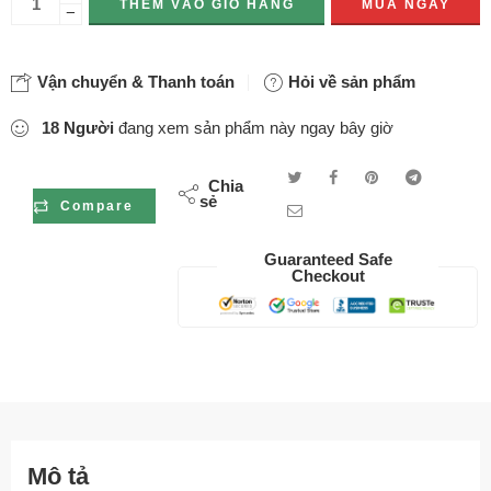
THÊM VÀO GIỎ HÀNG
MUA NGAY
−
Vận chuyển & Thanh toán
Hỏi về sản phẩm
18
Người
đang xem sản phẩm này ngay bây giờ
Chia
sẻ
Compare
Guaranteed Safe
Checkout
Mô tả