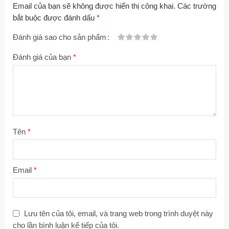
Email của bạn sẽ không được hiển thị công khai.
Các trường
bắt buộc được đánh dấu
*
Đánh giá sao cho sản phẩm
1
2
3 trên
4 trên 5
5 trên 5 sao
Đánh giá của bạn
*
trên
trên
5 sao
sao
5
5
sao
sao
Tên
*
Email
*
Lưu tên của tôi, email, và trang web trong trình duyệt này
cho lần bình luận kế tiếp của tôi.