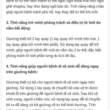
bệnh từ tư thế nằm thành tư thế ngồi; ngồi thoải mái như ngồi
ghế shopha, hay như đang ngồi bàn ăn. Tính năng nâng chân
giúp người bệnh tránh phù nề, hay thay đổi tư thế khi mỏi.
3. Tính năng trở mình phòng tránh và điều trị lở loét do
nằm bất động:
Giường thiết kế 2 tay quay (1 tay quay trở mình trên trái, 1
tay quay giúp trở mình bên phải). Sử dụng tay quay để trở
mình, giúp người bệnh đỡ mỏi do nằm lâu 1 tư thế; đặc biệt
phòng tránh lở loét phần lưng do bị tì đè lâu.
4. Tính năng giúp người bệnh đi vệ sinh dễ dàng ngay
trên giường bệnh:
Giường thiết có bô cho người bệnh đi vệ sinh ngay trên
giường. Sử dụng 1 tay quay di chuyển bô vào vệ trí được
khoét lỗ trên giường để người bệnh đi vệ sinh. Sau khi vệ
sinh xong, người chăm sóc sử dụng tay quay để di chuyển
bô ra dễ dàng và trả giường về tư thế bình thường. Tính