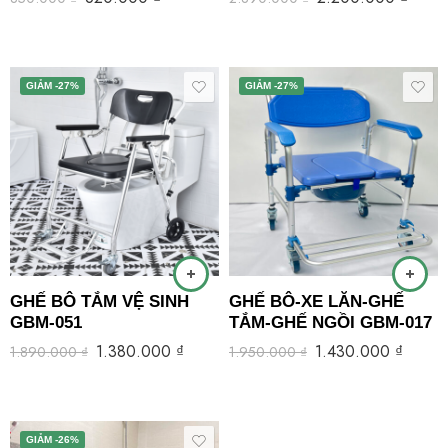
GIẢM -27%
GIẢM -27%
GHẾ BÔ TẮM VỆ SINH
GHẾ BÔ-XE LĂN-GHẾ
GBM-051
TẮM-GHẾ NGỒI GBM-017
1.380.000
₫
1.430.000
₫
1.890.000
₫
1.950.000
₫
GIẢM -26%