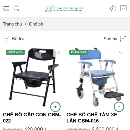
Trang chủ
Ghế bô
Bộ lọc
Sort by
GIẢM -27%
GIẢM -24%
GHẾ BÔ GẤP GỌN GBM-
GHẾ BÔ GHẾ TẮM XE
022
LĂN GBM-016
620.000
₫
2.200.000
₫
850.000
₫
2.890.000
₫