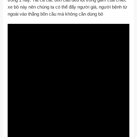
xe bô này nên chúng ta có thể đẩy người già, người bệnh từ
ngoài vào thẳng bồn cầu mà không cần dùng bô