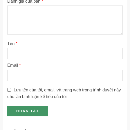
Đánh giá của bạn
*
trên
trên
5 sao
sao
5
5
sao
sao
Tên
*
Email
*
Lưu tên của tôi, email, và trang web trong trình duyệt này
cho lần bình luận kế tiếp của tôi.