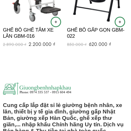
GHẾ BÔ GHẾ TẮM XE
GHẾ BÔ GẤP GỌN GBM-
LĂN GBM-016
022
2.200.000
₫
620.000
₫
2.890.000
₫
850.000
₫
Cung cấp lắp đặt sỉ lẻ giường bệnh nhân, xe
lăn, thiết bị y tế gia đình, giường gấp Nhật
Bản, giường xếp Hàn Quốc, ghế xếp thư
giãn,... nhập khẩu Chính hãng Uy tín. Dịch vụ
Bán hàng & Thu tiền tại nhà toàn quốc.