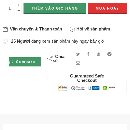
+
THÊM VÀO GIỎ HÀNG
MUA NGAY
−
Vận chuyển & Thanh toán
Hỏi về sản phẩm
25
Người
đang xem sản phẩm này ngay bây giờ
Chia
sẻ
Compare
Guaranteed Safe
Checkout