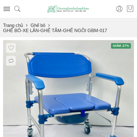
Trang chủ
Ghế bô
GHẾ BÔ-XE LĂN-GHẾ TẮM-GHẾ NGỒI GBM-017
GIẢM -27%