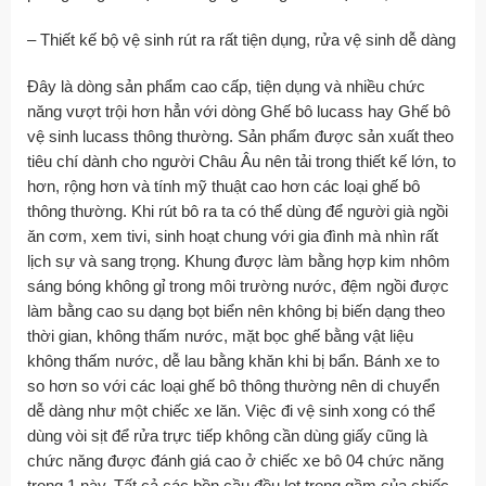
– Thiết kế bộ vệ sinh rút ra rất tiện dụng, rửa vệ sinh dễ dàng
Đây là dòng sản phẩm cao cấp, tiện dụng và nhiều chức
năng vượt trội hơn hẳn với dòng Ghế bô lucass hay Ghế bô
vệ sinh lucass thông thường. Sản phẩm được sản xuất theo
tiêu chí dành cho người Châu Âu nên tải trong thiết kế lớn, to
hơn, rộng hơn và tính mỹ thuật cao hơn các loại ghế bô
thông thường. Khi rút bô ra ta có thể dùng để người già ngồi
ăn cơm, xem tivi, sinh hoạt chung với gia đình mà nhìn rất
lịch sự và sang trọng. Khung được làm bằng hợp kim nhôm
sáng bóng không gỉ trong môi trường nước, đệm ngồi được
làm bằng cao su dạng bọt biển nên không bị biến dạng theo
thời gian, không thấm nước, mặt bọc ghế bằng vật liệu
không thấm nước, dễ lau bằng khăn khi bị bẩn. Bánh xe to
so hơn so với các loại ghế bô thông thường nên di chuyển
dễ dàng như một chiếc xe lăn. Việc đi vệ sinh xong có thể
dùng vòi sịt để rửa trực tiếp không cần dùng giấy cũng là
chức năng được đánh giá cao ở chiếc xe bô 04 chức năng
trong 1 này. Tất cả các bồn cầu đều lọt trong gầm của chiếc