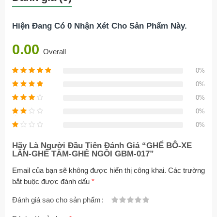
Hiện Đang Có 0 Nhận Xét Cho Sản Phẩm Này.
0.00
Overall
0%
0%
0%
0%
0%
Hãy Là Người Đầu Tiên Đánh Giá “GHẾ BÔ-XE
LĂN-GHẾ TẮM-GHẾ NGỒI GBM-017”
Email của bạn sẽ không được hiển thị công khai.
Các trường
bắt buộc được đánh dấu
*
Đánh giá sao cho sản phẩm
1
2
3 trên
4 trên 5
5 trên 5 sao