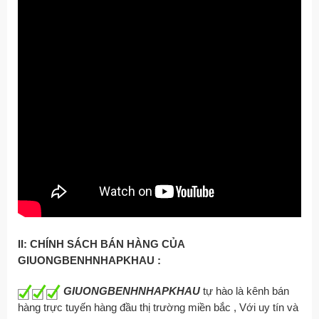
II: CHÍNH SÁCH BÁN HÀNG CỦA
GIUONGBENHNHAPKHAU :
GIUONGBENHNHAPKHAU
tự hào là kênh bán
hàng trực tuyến hàng đầu thị trường miền bắc , Với uy tín và