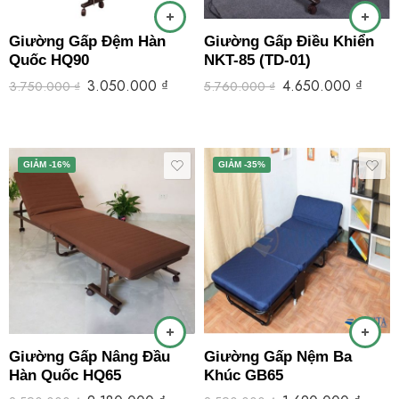
Giường Gấp Đệm Hàn
Giường Gấp Điều Khiển
Quốc HQ90
NKT-85 (TD-01)
3.050.000
₫
4.650.000
₫
3.750.000
₫
5.760.000
₫
GIẢM -16%
GIẢM -35%
Giường Gấp Nâng Đầu
Giường Gấp Nệm Ba
Hàn Quốc HQ65
Khúc GB65