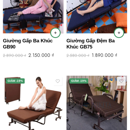
Giường Gấp Ba Khúc
Giường Gấp Đệm Ba
GB90
Khúc GB75
2.150.000
₫
1.890.000
₫
2.890.000
₫
2.580.000
₫
GIẢM -19%
GIẢM -19%