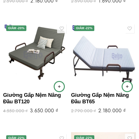
2.180.000
₫
1.690.000
₫
2.590.000
₫
2.590.000
₫
GIẢM -20%
GIẢM -22%
Giường Gấp Nệm Nâng
Giường Gấp Nệm Nâng
Đầu BT120
Đầu BT65
3.650.000
₫
2.180.000
₫
4.550.000
₫
2.790.000
₫
GIẢM -22%
GIẢM -22%