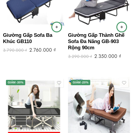
Giường Gấp Sofa Ba
Giường Gấp Thành Ghế
Khúc GB110
Sofa Đa Năng GB-903
Rộng 90cm
2.760.000
₫
3.790.000
₫
2.350.000
₫
3.290.000
₫
GIẢM -30%
GIẢM -20%