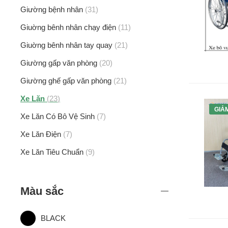
Giường bệnh nhân
31
Giuờng bênh nhân chạy điện
11
Giuờng bênh nhân tay quay
21
Giường gấp văn phòng
20
Giường ghế gấp văn phòng
21
Xe Lăn
23
GIẢ
Xe Lăn Có Bô Vệ Sinh
7
Xe Lăn Điện
7
Xe Lăn Tiêu Chuẩn
9
Màu sắc
BLACK