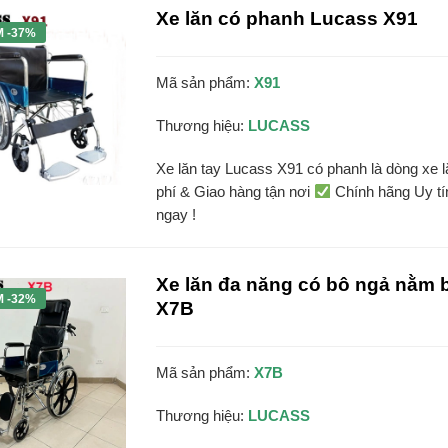
Xe lăn có phanh Lucass X91
M -37%
Mã sản phẩm:
X91
Thương hiệu:
LUCASS
Xe lăn tay Lucass X91 có phanh là dòng xe l
phí & Giao hàng tận nơi
Chính hãng Uy t
ngay !
Xe lăn đa năng có bô ngả nằm 
M -32%
X7B
Mã sản phẩm:
X7B
Thương hiệu:
LUCASS