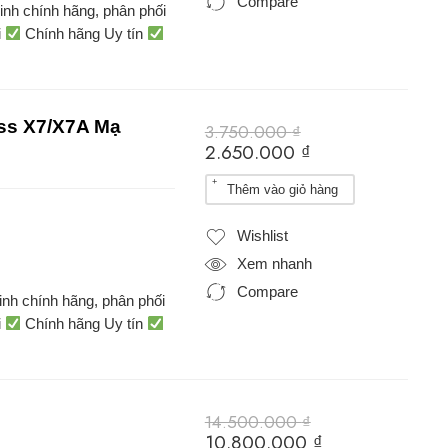
Compare
inh chính hãng, phân phối
i
Chính hãng Uy tín
ss X7/X7A Mạ
3.750.000
₫
2.650.000
₫
Thêm vào giỏ hàng
Wishlist
Xem nhanh
Compare
inh chính hãng, phân phối
i
Chính hãng Uy tín
14.500.000
₫
10.800.000
₫