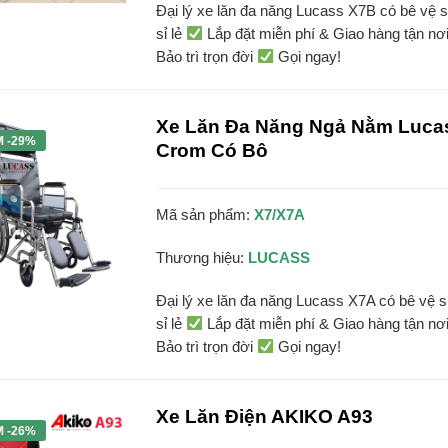
Đại lý xe lăn đa năng Lucass X7B có bê vệ s
sỉ lẻ
Lắp đặt miễn phí & Giao hàng tận nơ
Bảo trì trọn đời
Gọi ngay!
Xe Lăn Đa Năng Ngả Nằm Luca
M -29%
Crom Có Bô
Mã sản phẩm:
X7/X7A
Thương hiệu:
LUCASS
Đại lý xe lăn đa năng Lucass X7A có bê vệ s
sỉ lẻ
Lắp đặt miễn phí & Giao hàng tận nơ
Bảo trì trọn đời
Gọi ngay!
Xe Lăn Điện AKIKO A93
M -26%