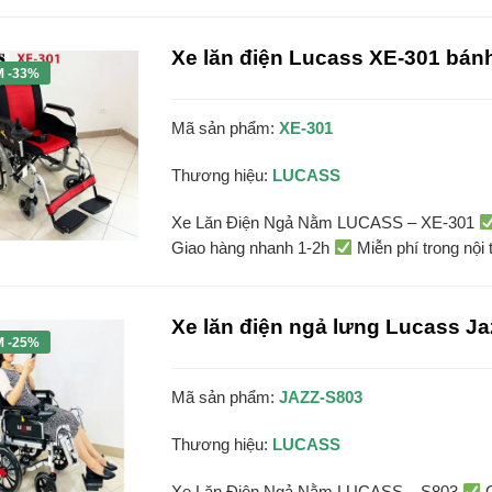
Xe lăn điện Lucass XE-301 bánh 
M -33%
Mã sản phẩm:
XE-301
Thương hiệu:
LUCASS
Xe Lăn Điện Ngả Nằm LUCASS – XE-301
Giao hàng nhanh 1-2h
Miễn phí trong nội 
Xe lăn điện ngả lưng Lucass J
M -25%
Mã sản phẩm:
JAZZ-S803
Thương hiệu:
LUCASS
Xe Lăn Điện Ngả Nằm LUCASS – S803
C