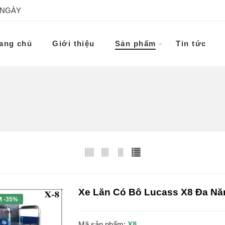
 NGÀY
ang chủ
Giới thiệu
Sản phẩm
Tin tức
Xe Lăn Có Bô Lucass X8 Đa Nă
M -35%
Mã sản phẩm:
X8