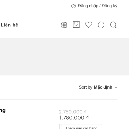
Đăng nhập / Đăng ký
Liên hệ
Sort by
Mặc định
ng
2.750.000
₫
1.780.000
₫
Thêm vào giỏ hàng