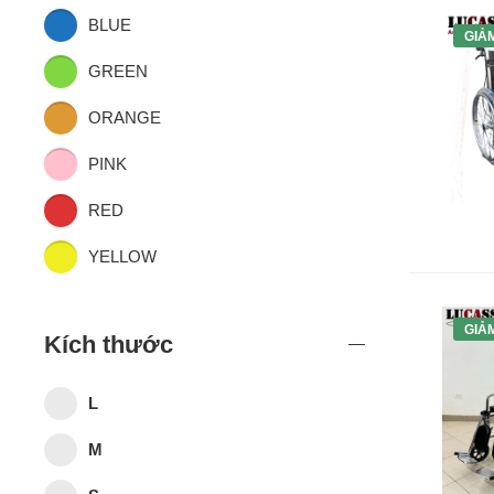
BLUE
GIẢ
GREEN
ORANGE
PINK
RED
YELLOW
GIẢ
Kích thước
L
M