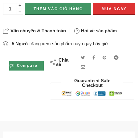
+
THÊM VÀO GIỎ HÀNG
MUA NGAY
−
Vận chuyển & Thanh toán
Hỏi về sản phẩm
5
Người
đang xem sản phẩm này ngay bây giờ
Chia
sẻ
Compare
Guaranteed Safe
Checkout