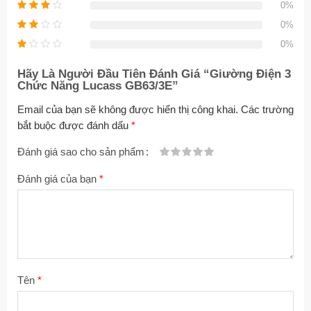
0%
0%
0%
Hãy Là Người Đầu Tiên Đánh Giá “Giường Điện 3
Chức Năng Lucass GB63/3E”
Email của bạn sẽ không được hiển thị công khai.
Các trường
bắt buộc được đánh dấu
*
Đánh giá sao cho sản phẩm
1
2
3 trên
4 trên 5
5 trên 5 sao
Đánh giá của bạn
*
trên
trên
5 sao
sao
5
5
sao
sao
Tên
*