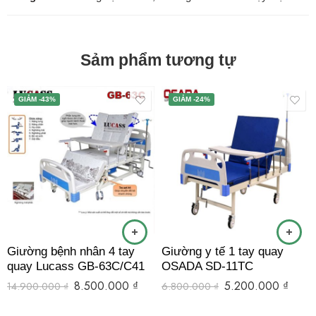
Sảm phẩm tương tự
GIẢM -43%
GIẢM -24%
Giường bệnh nhân 4 tay
Giường y tế 1 tay quay
quay Lucass GB-63C/C41
OSADA SD-11TC
8.500.000
₫
5.200.000
₫
14.900.000
₫
6.800.000
₫