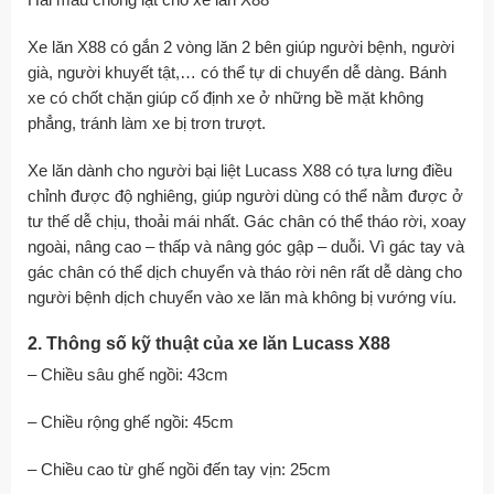
Hai mấu chống lật cho xe lăn X88
Xe lăn X88 có gắn 2 vòng lăn 2 bên giúp người bệnh, người
già, người khuyết tật,… có thể tự di chuyển dễ dàng. Bánh
xe có chốt chặn giúp cố định xe ở những bề mặt không
phẳng, tránh làm xe bị trơn trượt.
Xe lăn dành cho người bại liệt Lucass X88 có tựa lưng điều
chỉnh được độ nghiêng, giúp người dùng có thể nằm được ở
tư thế dễ chịu, thoải mái nhất. Gác chân có thể tháo rời, xoay
ngoài, nâng cao – thấp và nâng góc gập – duỗi. Vì gác tay và
gác chân có thể dịch chuyển và tháo rời nên rất dễ dàng cho
người bệnh dịch chuyển vào xe lăn mà không bị vướng víu.
2. Thông số kỹ thuật của xe lăn Lucass X88
– Chiều sâu ghế ngồi: 43cm
– Chiều rộng ghế ngồi: 45cm
– Chiều cao từ ghế ngồi đến tay vịn: 25cm