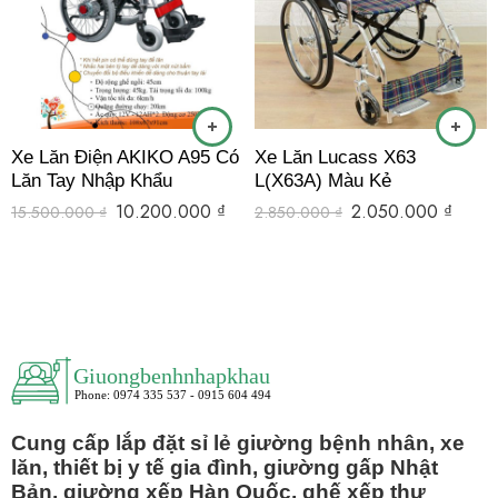
Xe Lăn Điện AKIKO A95 Có
Xe Lăn Lucass X63
Lăn Tay Nhập Khẩu
L(X63A) Màu Kẻ
10.200.000
₫
2.050.000
₫
15.500.000
₫
2.850.000
₫
Cung cấp lắp đặt sỉ lẻ giường bệnh nhân, xe
lăn, thiết bị y tế gia đình, giường gấp Nhật
Bản, giường xếp Hàn Quốc, ghế xếp thư