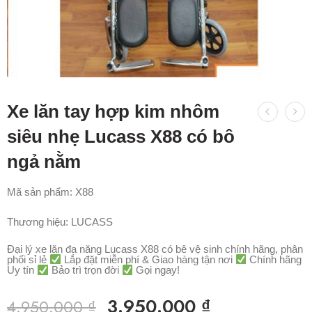
Xe lăn tay hợp kim nhôm
siêu nhẹ Lucass X88 có bô
ngả nằm
Mã sản phẩm: X88
Thương hiệu:
LUCASS
Đại lý xe lăn đa năng Lucass X88 có bê vệ sinh chính hãng, phân
phối sỉ lẻ
Lắp đặt miễn phí & Giao hàng tận nơi
Chính hãng
Uy tín
Bảo trì trọn đời
Gọi ngay!
3.950.000
₫
4.950.000
₫