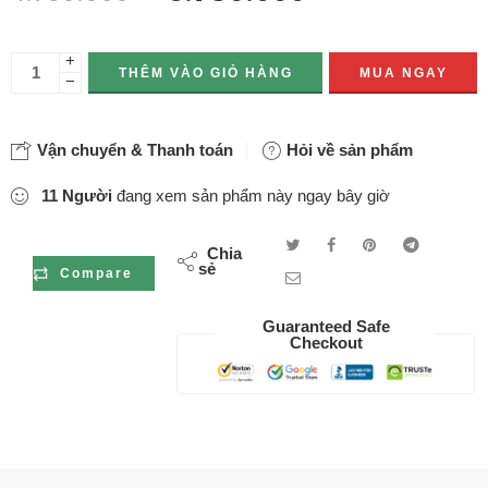
+
THÊM VÀO GIỎ HÀNG
MUA NGAY
−
Vận chuyển & Thanh toán
Hỏi về sản phẩm
11
Người
đang xem sản phẩm này ngay bây giờ
Chia
sẻ
Compare
Guaranteed Safe
Checkout