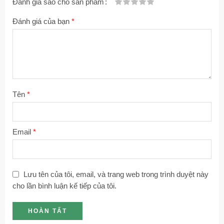
Đánh giá sao cho sản phẩm
1
2
3 trên
4 trên 5
5 trên 5 sao
Đánh giá của bạn
*
trên
trên
5 sao
sao
5
5
sao
sao
Tên
*
Email
*
Lưu tên của tôi, email, và trang web trong trình duyệt này
cho lần bình luận kế tiếp của tôi.