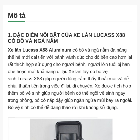
Mô tả
1. ĐẶC ĐIỂM NỔI BẬT CỦA XE LĂN LUCASS X88
CÓ BÔ VÀ NGẢ NẰM
Xe lăn Lucass X88
Aluminum
có bô và ngả nằm đa năng
thế hệ mới cải tiến với bánh vành đúc cho độ bền cao hơn lại
rất thích hợp sử dụng cho người bệnh, người lớn tuổi bị hạn
chế hoặc mất khả năng đi lại. Xe lăn tay có bô vệ
sinh Lucass X88 giúp người dùng cảm thấy thoải mái và dễ
chịu, thuận tiện trong việc đi lại, di chuyển. Xe được tích hợp
thêm bô vệ sinh giúp người bệnh có thể ngồi vệ sinh ngay
trong phòng, bô có nắp đậy giúp ngăn ngừa mùi bay ra ngoài.
Bô vệ sinh có thể dễ dàng tháo rời khi không sử dụng.