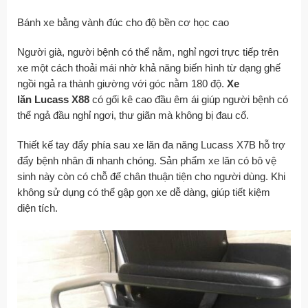
Bánh xe bằng vành đúc cho độ bền cơ học cao
Người già, người bệnh có thể nằm, nghỉ ngơi trực tiếp trên
xe một cách thoải mái nhờ khả năng biến hình từ dạng ghế
ngồi ngả ra thành giường với góc nằm 180 độ.
Xe
lăn Lucass X88
có gối kê cao đầu êm ái giúp người bệnh có
thể ngả đầu nghỉ ngơi, thư giãn mà không bị đau cổ.
Thiết kế tay đẩy phía sau xe lăn đa năng Lucass X7B hỗ trợ
đẩy bệnh nhân đi nhanh chóng. Sản phẩm xe lăn có bô vệ
sinh này còn có chỗ để chân thuận tiện cho người dùng. Khi
không sử dụng có thể gập gọn xe dễ dàng, giúp tiết kiệm
diện tích.