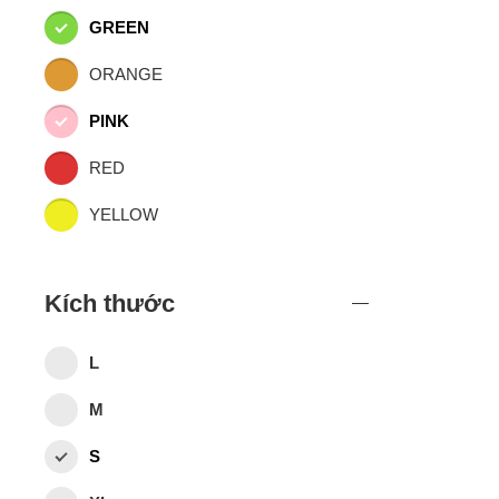
GREEN
ORANGE
PINK
RED
YELLOW
Kích thước
L
M
S