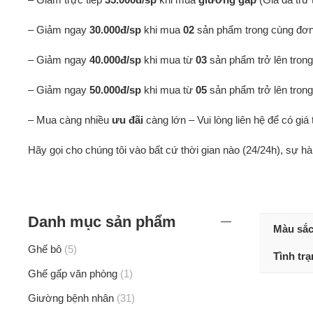
– Giảm ngay
30.000đ/sp
khi mua
02
sản phẩm trong cùng đơn
– Giảm ngay
40.000đ/sp
khi mua từ
03
sản phẩm trở lên tron
– Giảm ngay
50.000đ/sp
khi mua từ
05
sản phẩm trở lên tron
– Mua càng nhiều
ưu đãi
càng lớn – Vui lòng liên hệ để có giá 
Hãy gọi cho chúng tôi vào bất cứ thời gian nào (24/24h), sự h
Danh mục sản phẩm
Màu sắ
Ghế bô
5
Tình tr
Ghế gấp văn phòng
1
Giường bệnh nhân
31