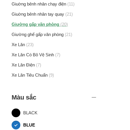
Giuờng bênh nhân chạy điện
11
Giuờng bênh nhân tay quay
21
Giường gấp văn phòng
20
Giường ghế gấp văn phòng
21
Xe Lăn
23
Xe Lăn Có Bô Vệ Sinh
7
Xe Lăn Điện
7
Xe Lăn Tiêu Chuẩn
9
Màu sắc
BLACK
BLUE