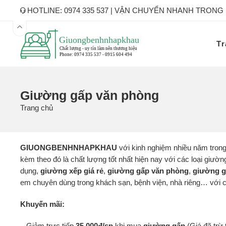
HOTLINE: 0974 335 537 | VẬN CHUYỂN NHANH TRONG
Tr
Giường gấp văn phòng
Trang chủ
GIUONGBENHNHAPKHAU
với kinh nghiệm nhiều năm trong
kèm theo đó là chất lượng tốt nhất hiện nay với các loại giư
dụng,
giường xếp
giá rẻ
,
giường gấp văn phòng
,
giường g
em chuyên dùng trong khách sạn, bệnh viện, nhà riêng… với ch
Khuyến mãi:
– Giảm trực tiếp
35.000đ/sp
khi mua
giường gấp
(Giá đã trừ 