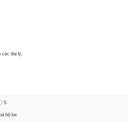
 các đại lý.
S
oá bộ lọc