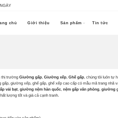
 NGÀY
ang chủ
Giới thiệu
Sản phẩm
Tin tức
 thị trường
Giường gấp
,
Giường xếp
,
Ghế gấp
, chúng tôi luôn tự 
ờng gấp, giường xếp, ghế gấp, ghế xếp cao cấp có mẫu mã trang nhã 
ấp vải bạt
,
giường nệm hàn quốc
,
nệm gấp văn phòng
,
giường g
ất lượng tốt và giá cả cạnh tranh.
trực tiếp vào sản phẩm)