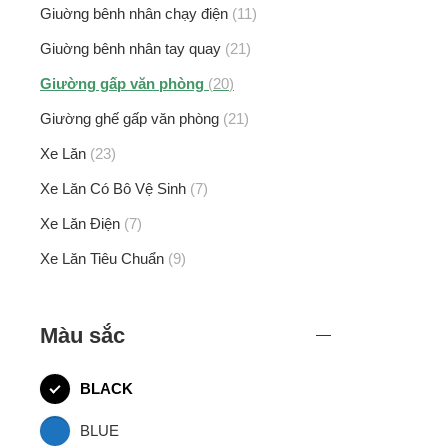
Giuờng bênh nhân chạy điện
11
Giuờng bênh nhân tay quay
21
Giường gấp văn phòng
20
Giường ghế gấp văn phòng
21
Xe Lăn
23
Xe Lăn Có Bô Vệ Sinh
7
Xe Lăn Điện
7
Xe Lăn Tiêu Chuẩn
9
Màu sắc
BLACK
BLUE