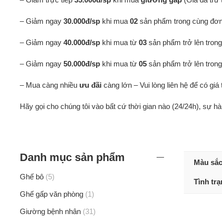
– Giảm ngay
30.000đ/sp
khi mua
02
sản phẩm trong cùng đơn
– Giảm ngay
40.000đ/sp
khi mua từ
03
sản phẩm trở lên tron
– Giảm ngay
50.000đ/sp
khi mua từ
05
sản phẩm trở lên tron
– Mua càng nhiều
ưu đãi
càng lớn – Vui lòng liên hệ để có giá 
Hãy gọi cho chúng tôi vào bất cứ thời gian nào (24/24h), sự h
Danh mục sản phẩm
Màu sắ
Ghế bô
5
Tình tr
Ghế gấp văn phòng
1
Giường bệnh nhân
31