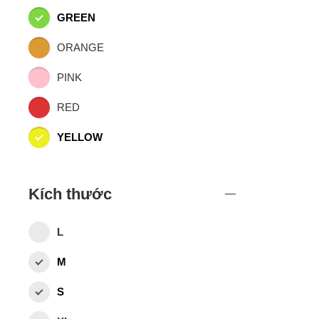
GREEN
ORANGE
PINK
RED
YELLOW
Kích thước
L
M
S