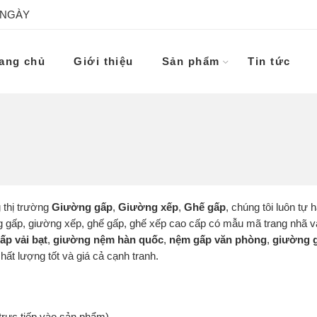
 NGÀY
ang chủ
Giới thiệu
Sản phẩm
Tin tức
 thị trường
Giường gấp
,
Giường xếp
,
Ghế gấp
, chúng tôi luôn tự 
ờng gấp, giường xếp, ghế gấp, ghế xếp cao cấp có mẫu mã trang nhã 
ấp vải bạt
,
giường nệm hàn quốc
,
nệm gấp văn phòng
,
giường g
ất lượng tốt và giá cả cạnh tranh.
trực tiếp vào sản phẩm)