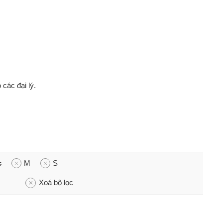
 các đại lý.
c
M
S
Xoá bộ lọc