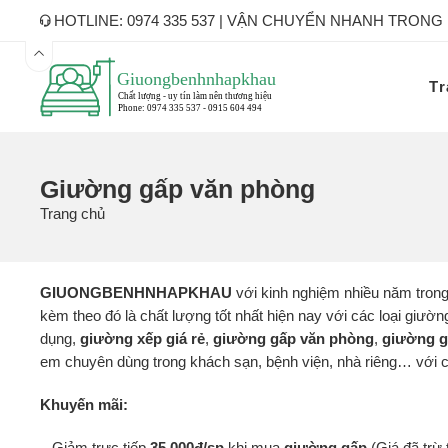
HOTLINE: 0974 335 537 | VẬN CHUYỂN NHANH TRONG
Tr
Giường gấp văn phòng
Trang chủ
GIUONGBENHNHAPKHAU
với kinh nghiệm nhiều năm trong
kèm theo đó là chất lượng tốt nhất hiện nay với các loại giư
dụng,
giường xếp
giá rẻ
,
giường gấp văn phòng
,
giường g
em chuyên dùng trong khách sạn, bệnh viện, nhà riêng… với ch
Khuyến mãi:
– Giảm trực tiếp
35.000đ/sp
khi mua
giường gấp
(Giá đã trừ 