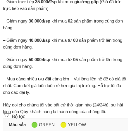
– Giảm trực tiếp
35.000đ/sp
khi mua
giường gấp
(Giá đã trừ
trực tiếp vào sản phẩm)
– Giảm ngay
30.000đ/sp
khi mua
02
sản phẩm trong cùng đơn
hàng.
– Giảm ngay
40.000đ/sp
khi mua từ
03
sản phẩm trở lên trong
cùng đơn hàng.
– Giảm ngay
50.000đ/sp
khi mua từ
05
sản phẩm trở lên trong
cùng đơn hàng.
– Mua càng nhiều
ưu đãi
càng lớn – Vui lòng liên hệ để có giá tốt
nhất. Cam kết giá luôn luôn rẻ hơn giá thị trường. Hỗ trợ tối đa
cho các đại lý.
Hãy gọi cho chúng tôi vào bất cứ thời gian nào (24/24h), sự hài
lòng của Qúy khách hàng là thành công của chúng tôi.
Bộ lọc
Màu sắc
GREEN
YELLOW