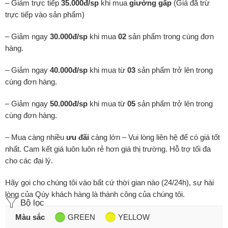
– Giảm trực tiếp
35.000đ/sp
khi mua
giường gấp
(Giá đã trừ
trực tiếp vào sản phẩm)
– Giảm ngay
30.000đ/sp
khi mua
02
sản phẩm trong cùng đơn
hàng.
– Giảm ngay
40.000đ/sp
khi mua từ
03
sản phẩm trở lên trong
cùng đơn hàng.
– Giảm ngay
50.000đ/sp
khi mua từ
05
sản phẩm trở lên trong
cùng đơn hàng.
– Mua càng nhiều
ưu đãi
càng lớn – Vui lòng liên hệ để có giá tốt
nhất. Cam kết giá luôn luôn rẻ hơn giá thị trường. Hỗ trợ tối đa
cho các đại lý.
Hãy gọi cho chúng tôi vào bất cứ thời gian nào (24/24h), sự hài
lòng của Qúy khách hàng là thành công của chúng tôi.
Bộ lọc
Màu sắc
GREEN
YELLOW