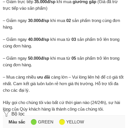
– Giảm trực tiếp
35.000đ/sp
khi mua
giường gấp
(Giá đã trừ
trực tiếp vào sản phẩm)
– Giảm ngay
30.000đ/sp
khi mua
02
sản phẩm trong cùng đơn
hàng.
– Giảm ngay
40.000đ/sp
khi mua từ
03
sản phẩm trở lên trong
cùng đơn hàng.
– Giảm ngay
50.000đ/sp
khi mua từ
05
sản phẩm trở lên trong
cùng đơn hàng.
– Mua càng nhiều
ưu đãi
càng lớn – Vui lòng liên hệ để có giá tốt
nhất. Cam kết giá luôn luôn rẻ hơn giá thị trường. Hỗ trợ tối đa
cho các đại lý.
Hãy gọi cho chúng tôi vào bất cứ thời gian nào (24/24h), sự hài
lòng của Qúy khách hàng là thành công của chúng tôi.
Bộ lọc
Màu sắc
GREEN
YELLOW