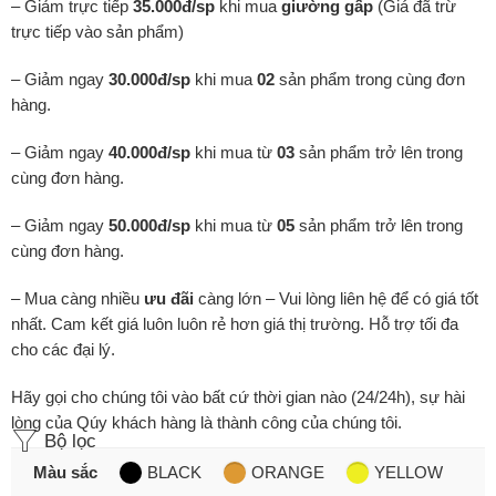
– Giảm trực tiếp
35.000đ/sp
khi mua
giường gấp
(Giá đã trừ
trực tiếp vào sản phẩm)
– Giảm ngay
30.000đ/sp
khi mua
02
sản phẩm trong cùng đơn
hàng.
– Giảm ngay
40.000đ/sp
khi mua từ
03
sản phẩm trở lên trong
cùng đơn hàng.
– Giảm ngay
50.000đ/sp
khi mua từ
05
sản phẩm trở lên trong
cùng đơn hàng.
– Mua càng nhiều
ưu đãi
càng lớn – Vui lòng liên hệ để có giá tốt
nhất. Cam kết giá luôn luôn rẻ hơn giá thị trường. Hỗ trợ tối đa
cho các đại lý.
Hãy gọi cho chúng tôi vào bất cứ thời gian nào (24/24h), sự hài
lòng của Qúy khách hàng là thành công của chúng tôi.
Bộ lọc
Màu sắc
BLACK
ORANGE
YELLOW