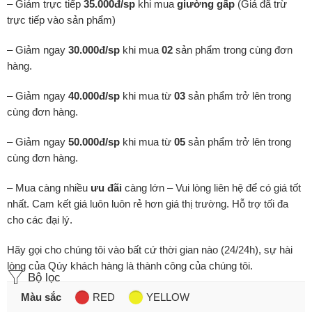
– Giảm trực tiếp
35.000đ/sp
khi mua
giường gấp
(Giá đã trừ
trực tiếp vào sản phẩm)
– Giảm ngay
30.000đ/sp
khi mua
02
sản phẩm trong cùng đơn
hàng.
– Giảm ngay
40.000đ/sp
khi mua từ
03
sản phẩm trở lên trong
cùng đơn hàng.
– Giảm ngay
50.000đ/sp
khi mua từ
05
sản phẩm trở lên trong
cùng đơn hàng.
– Mua càng nhiều
ưu đãi
càng lớn – Vui lòng liên hệ để có giá tốt
nhất. Cam kết giá luôn luôn rẻ hơn giá thị trường. Hỗ trợ tối đa
cho các đại lý.
Hãy gọi cho chúng tôi vào bất cứ thời gian nào (24/24h), sự hài
lòng của Qúy khách hàng là thành công của chúng tôi.
Bộ lọc
Màu sắc
RED
YELLOW