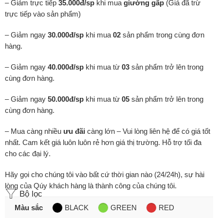
– Giảm trực tiếp
35.000đ/sp
khi mua
giường gấp
(Giá đã trừ
trực tiếp vào sản phẩm)
– Giảm ngay
30.000đ/sp
khi mua
02
sản phẩm trong cùng đơn
hàng.
– Giảm ngay
40.000đ/sp
khi mua từ
03
sản phẩm trở lên trong
cùng đơn hàng.
– Giảm ngay
50.000đ/sp
khi mua từ
05
sản phẩm trở lên trong
cùng đơn hàng.
– Mua càng nhiều
ưu đãi
càng lớn – Vui lòng liên hệ để có giá tốt
nhất. Cam kết giá luôn luôn rẻ hơn giá thị trường. Hỗ trợ tối đa
cho các đại lý.
Hãy gọi cho chúng tôi vào bất cứ thời gian nào (24/24h), sự hài
lòng của Qúy khách hàng là thành công của chúng tôi.
Bộ lọc
Màu sắc
BLACK
GREEN
RED