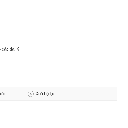
 các đại lý.
rước
Xoá bộ lọc