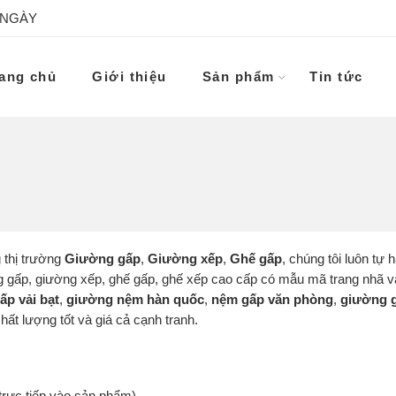
 NGÀY
ang chủ
Giới thiệu
Sản phẩm
Tin tức
 thị trường
Giường gấp
,
Giường xếp
,
Ghế gấp
, chúng tôi luôn tự 
ờng gấp, giường xếp, ghế gấp, ghế xếp cao cấp có mẫu mã trang nhã 
ấp vải bạt
,
giường nệm hàn quốc
,
nệm gấp văn phòng
,
giường g
ất lượng tốt và giá cả cạnh tranh.
trực tiếp vào sản phẩm)