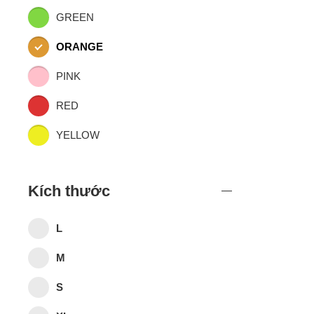
GREEN
ORANGE
PINK
RED
YELLOW
Kích thước
L
M
S