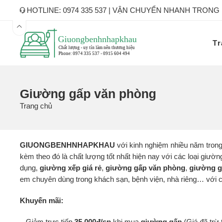
HOTLINE: 0974 335 537 | VẬN CHUYỂN NHANH TRONG
Tr
Giường gấp văn phòng
Trang chủ
GIUONGBENHNHAPKHAU
với kinh nghiệm nhiều năm trong
kèm theo đó là chất lượng tốt nhất hiện nay với các loại giư
dụng,
giường xếp
giá rẻ
,
giường gấp văn phòng
,
giường g
em chuyên dùng trong khách sạn, bệnh viện, nhà riêng… với ch
Khuyến mãi:
– Giảm trực tiếp
35.000đ/sp
khi mua
giường gấp
(Giá đã trừ 