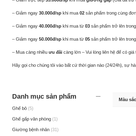
– Giảm ngay
30.000đ/sp
khi mua
02
sản phẩm trong cùng đơn
– Giảm ngay
40.000đ/sp
khi mua từ
03
sản phẩm trở lên tron
– Giảm ngay
50.000đ/sp
khi mua từ
05
sản phẩm trở lên tron
– Mua càng nhiều
ưu đãi
càng lớn – Vui lòng liên hệ để có giá 
Hãy gọi cho chúng tôi vào bất cứ thời gian nào (24/24h), sự h
Danh mục sản phẩm
Màu sắ
Ghế bô
5
Ghế gấp văn phòng
1
Giường bệnh nhân
31