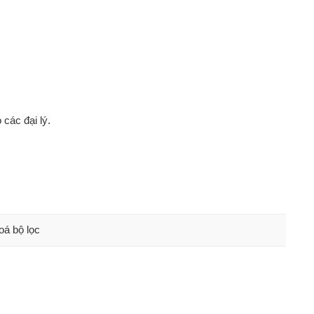
 các đại lý.
oá bộ lọc