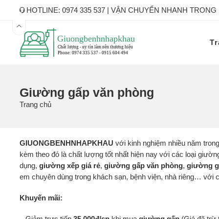
HOTLINE: 0974 335 537 | VẬN CHUYỂN NHANH TRONG
Tr
Giường gấp văn phòng
Trang chủ
GIUONGBENHNHAPKHAU
với kinh nghiệm nhiều năm trong
kèm theo đó là chất lượng tốt nhất hiện nay với các loại giư
dụng,
giường xếp
giá rẻ
,
giường gấp văn phòng
,
giường g
em chuyên dùng trong khách sạn, bệnh viện, nhà riêng… với ch
Khuyến mãi:
– Giảm trực tiếp
35.000đ/sp
khi mua
giường gấp
(Giá đã trừ 