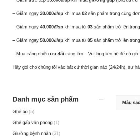
– Giảm ngay
30.000đ/sp
khi mua
02
sản phẩm trong cùng đơn
– Giảm ngay
40.000đ/sp
khi mua từ
03
sản phẩm trở lên tron
– Giảm ngay
50.000đ/sp
khi mua từ
05
sản phẩm trở lên tron
– Mua càng nhiều
ưu đãi
càng lớn – Vui lòng liên hệ để có giá 
Hãy gọi cho chúng tôi vào bất cứ thời gian nào (24/24h), sự h
Danh mục sản phẩm
Màu sắ
Ghế bô
5
Ghế gấp văn phòng
1
Giường bệnh nhân
31