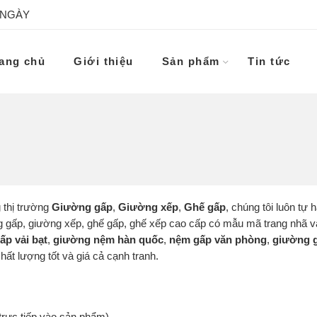
 NGÀY
ang chủ
Giới thiệu
Sản phẩm
Tin tức
 thị trường
Giường gấp
,
Giường xếp
,
Ghế gấp
, chúng tôi luôn tự 
ờng gấp, giường xếp, ghế gấp, ghế xếp cao cấp có mẫu mã trang nhã 
ấp vải bạt
,
giường nệm hàn quốc
,
nệm gấp văn phòng
,
giường g
ất lượng tốt và giá cả cạnh tranh.
trực tiếp vào sản phẩm)