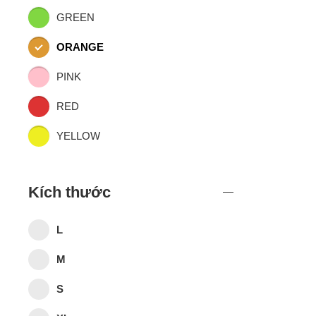
GREEN
ORANGE
PINK
RED
YELLOW
Kích thước
L
M
S